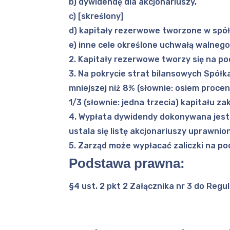
b) dywidendę dla akcjonariuszy,
c) [skreślony]
d) kapitały rezerwowe tworzone w spół
e) inne cele określone uchwałą walneg
2. Kapitały rezerwowe tworzy się na p
3. Na pokrycie strat bilansowych Spół
mniejszej niż 8% (słownie: osiem proc
1/3 (słownie: jedna trzecia) kapitału z
4. Wypłata dywidendy dokonywana jest 
ustala się listę akcjonariuszy uprawni
5. Zarząd może wypłacać zaliczki na p
Podstawa prawna:
§4 ust. 2 pkt 2 Załącznika nr 3 do Reg