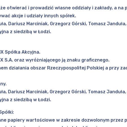
że otwierać i prowadzić własne oddziały i zakłady, a n
wać akcje i udziały innych spółek.
uła, Dariusz Marciniak, Grzegorz Górski, Tomasz Janduła
jna z siedzibą w Łodzi.
IX Spółka Akcyjna.
X S.A. oraz wyróżniającego ją znaku graficznego.
enem działania obszar Rzeczypospolitej Polskiej a przy 
ny.
uła, Dariusz Marciniak, Grzegorz Górski, Tomasz Janduła
jna z siedzibą w Łodzi.
półki:
inne papiery wartościowe w zakresie dozwolonym przez 