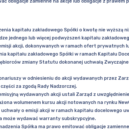
ć obligacje zamienne na akcje lub obligacje z prawem 
nia kapitału zakładowego Spółki o kwotę nie wyższą niż 
rodze jednego lub więcej podwyższeń kapitału zakładowe
emisji akcji, dokonywanych w ramach ofert prywatnych l
ia kapitału zakładowego Spółki w ramach Kapitału Doc
dsiębiorców zmiany Statutu dokonanej uchwałą Zwyczajn
nariuszy w odniesieniu do akcji wydawanych przez Zar
 części za zgodą Rady Nadzorczej.
misyjną wydawanych akcji ustali Zarząd z uwzględnienie
ważona wolumenem kursu akcji notowanych na rynku New
 uchwały o emisji akcji w ramach kapitału docelowego 
ka może wydawać warranty subskrypcyjne.
adzenia Spółka ma prawo emitować obligacje zamienne n