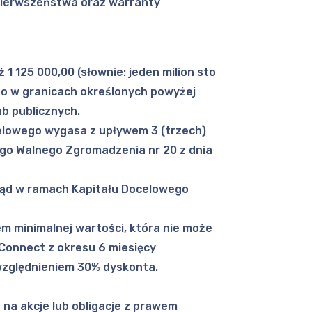
pierwszeństwa oraz warranty
1 125 000,00 (słownie: jeden milion sto
go w granicach określonych powyżej
ub publicznych.
elowego wygasa z upływem 3 (trzech)
ego Walnego Zgromadzenia nr 20 z dnia
ząd w ramach Kapitału Docelowego
m minimalnej wartości, która nie może
Connect z okresu 6 miesięcy
uwzględnieniem 30% dyskonta.
a akcje lub obligacje z prawem