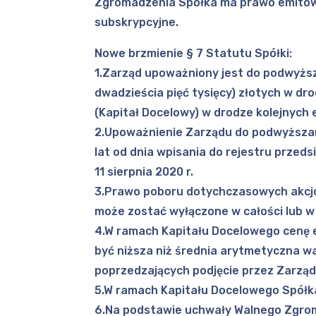
Zgromadzenia Spółka ma prawo emitowa
subskrypcyjne.
Nowe brzmienie § 7 Statutu Spółki:
1.Zarząd upoważniony jest do podwyższe
dwadzieścia pięć tysięcy) złotych w d
(Kapitał Docelowy) w drodze kolejnych 
2.Upoważnienie Zarządu do podwyższan
lat od dnia wpisania do rejestru prze
11 sierpnia 2020 r.
3.Prawo poboru dotychczasowych akcjo
może zostać wyłączone w całości lub w
4.W ramach Kapitału Docelowego cenę e
być niższa niż średnia arytmetyczna 
poprzedzających podjęcie przez Zarząd
5.W ramach Kapitału Docelowego Spół
6.Na podstawie uchwały Walnego Zgrom