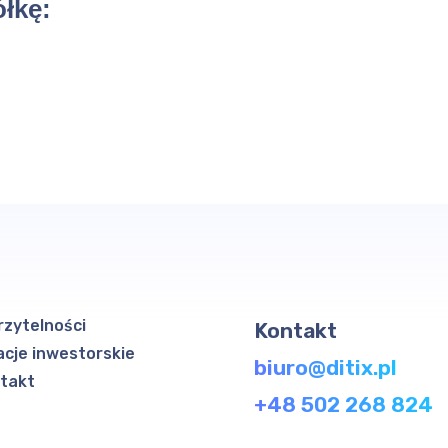
łkę:
rzytelności
Kontakt
acje inwestorskie
biuro@ditix.pl
takt
+48 502 268 824