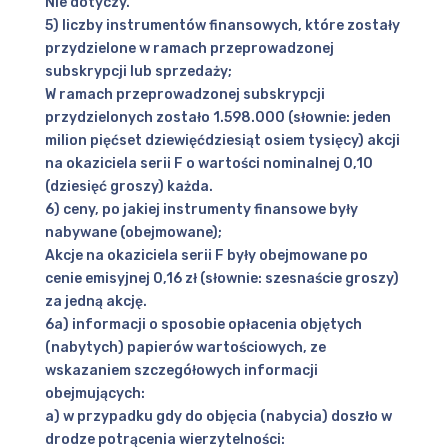
Nie dotyczy.
5) liczby instrumentów finansowych, które zostały
przydzielone w ramach przeprowadzonej
subskrypcji lub sprzedaży;
W ramach przeprowadzonej subskrypcji
przydzielonych zostało 1.598.000 (słownie: jeden
milion pięćset dziewięćdziesiąt osiem tysięcy) akcji
na okaziciela serii F o wartości nominalnej 0,10
(dziesięć groszy) każda.
6) ceny, po jakiej instrumenty finansowe były
nabywane (obejmowane);
Akcje na okaziciela serii F były obejmowane po
cenie emisyjnej 0,16 zł (słownie: szesnaście groszy)
za jedną akcję.
6a) informacji o sposobie opłacenia objętych
(nabytych) papierów wartościowych, ze
wskazaniem szczegółowych informacji
obejmujących:
a) w przypadku gdy do objęcia (nabycia) doszło w
drodze potrącenia wierzytelności: