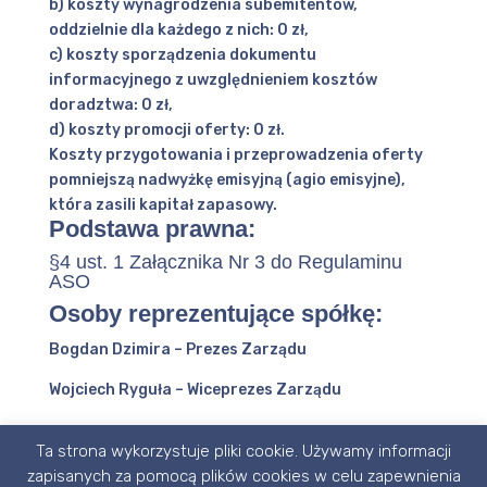
b) koszty wynagrodzenia subemitentów,
oddzielnie dla każdego z nich: 0 zł,
c) koszty sporządzenia dokumentu
informacyjnego z uwzględnieniem kosztów
doradztwa: 0 zł,
d) koszty promocji oferty: 0 zł.
Koszty przygotowania i przeprowadzenia oferty
pomniejszą nadwyżkę emisyjną (agio emisyjne),
która zasili kapitał zapasowy.
Podstawa prawna:
§4 ust. 1 Załącznika Nr 3 do Regulaminu
ASO
Osoby reprezentujące spółkę:
Bogdan Dzimira – Prezes Zarządu
Wojciech Ryguła – Wiceprezes Zarządu
Ta strona wykorzystuje pliki cookie. Używamy informacji
zapisanych za pomocą plików cookies w celu zapewnienia