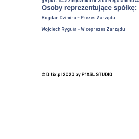
§6 pkt. 14.2 załącznika nr 3 do Regulaminu 
Osoby reprezentujące spółkę:
Bogdan Dzimira – Prezes Zarządu
Wojciech Ryguła – Wiceprezes Zarządu
© Ditix.pl 2020 by P1X3L STUDIO