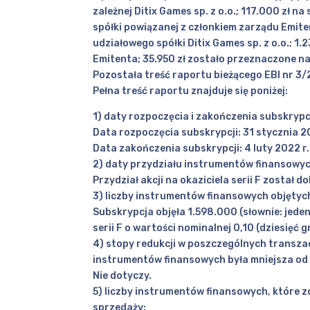
zależnej Ditix Games sp. z o.o.; 117.000 zł 
spółki powiązanej z członkiem zarządu Emite
udziałowego spółki Ditix Games sp. z o.o.; 
Emitenta; 35.950 zł zostało przeznaczone na
Pozostała treść raportu bieżącego EBI nr 3/
Pełna treść raportu znajduje się poniżej:
1) daty rozpoczęcia i zakończenia subskrypc
Data rozpoczęcia subskrypcji: 31 stycznia 2
Data zakończenia subskrypcji: 4 luty 2022 r.
2) daty przydziału instrumentów finansowyc
Przydział akcji na okaziciela serii F został 
3) liczby instrumentów finansowych objętyc
Subskrypcja objęła 1.598.000 (słownie: jeden 
serii F o wartości nominalnej 0,10 (dziesięć 
4) stopy redukcji w poszczególnych transzac
instrumentów finansowych była mniejsza od 
Nie dotyczy.
5) liczby instrumentów finansowych, które 
sprzedaży;