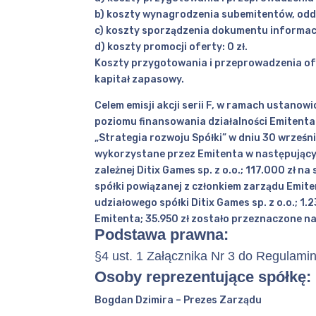
b) koszty wynagrodzenia subemitentów, oddzie
c) koszty sporządzenia dokumentu informac
d) koszty promocji oferty: 0 zł.
Koszty przygotowania i przeprowadzenia ofer
kapitał zapasowy.
Celem emisji akcji serii F, w ramach ustano
poziomu finansowania działalności Emitenta 
„Strategia rozwoju Spółki” w dniu 30 września
wykorzystane przez Emitenta w następujący 
zależnej Ditix Games sp. z o.o.; 117.000 zł 
spółki powiązanej z członkiem zarządu Emite
udziałowego spółki Ditix Games sp. z o.o.; 
Emitenta; 35.950 zł zostało przeznaczone n
Podstawa prawna:
§4 ust. 1 Załącznika Nr 3 do Regulam
Osoby reprezentujące spółkę:
Bogdan Dzimira – Prezes Zarządu