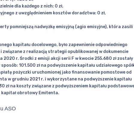
lnie dla każdego z nich: 0 zł,
yjnego z uwzględnieniem kosztów doradztwa: 0 zł,
ty pomniejszą nadwyżkę emisyjną (agio emisyjne), która zasili
wionego kapitału docelowego, było zapewnienie odpowiedniego
i związane z realizacją strategii opublikowanej w dokumencie
 2020 r. Środki z emisji akcji serii F w kwocie 255.680 zł zostały
sposób: 101.500 zł na podwyższenie kapitału udziałowego spół
na spłatę pożyczki uruchomionej jako finansowanie pomostowe od
nta w grudniu 2021 r. i wykorzystane na podwyższenie kapitału
1.230 zł na koszty związane z podwyższeniem kapitału podstawow
a kapitał obrotowy Emitenta.
inu ASO