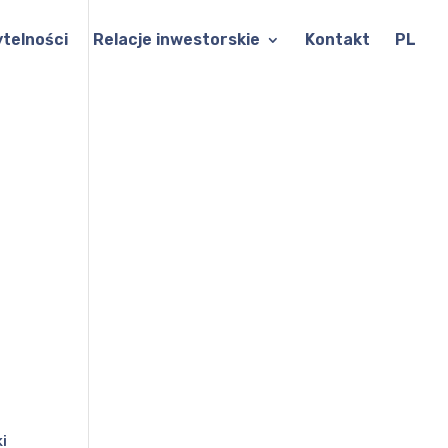
ytelności
Relacje inwestorskie
Kontakt
PL
ki