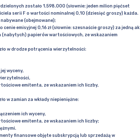
ielonych zostało 1.598.000 (słownie: jeden milion pięćset
iciela serii F o wartości nominalnej 0,10 (dziesięć groszy) każda.
ły nabywane (obejmowane);
o cenie emisyjnej 0,16 zł (słownie: szesnaście groszy) za jedną ak
ch (nabytych) papierów wartościowych, ze wskazaniem
zło w drodze potrącenia wierzytelności:
jej wyceny,
ierzytelności,
rtościowe emitenta, ze wskazaniem ich liczby,
zło w zamian za wkłady niepieniężne:
łączeniem ich wyceny,
rtościowe emitenta, ze wskazaniem ich liczby;
iężnymi.
rumenty finansowe objęte subskrypcją lub sprzedażą w