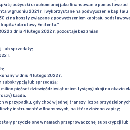
na spłatę pożyczki uruchomionej jako finansowanie pomostowe od
nta w grudniu 2021 r. i wykorzystane na podwyższenie kapitału
1.230 zł na koszty związane z podwyższeniem kapitału podstawow
 kapitał obrotowy Emitenta.”
2022 z dnia 4 lutego 2022 r. pozostaje bez zmian.
ji lub sprzedaży;
022 r.
h;
dokonany w dniu 4 lutego 2022 r.
h subskrypcją lub sprzedażą;
milion pięćset dziewięćdziesiąt osiem tysięcy) akcji na okaziciel
groszy) każda.
h w przypadku, gdy choć w jednej transzy liczba przydzielonyc
liczby instrumentów finansowych, na które złożono zapisy;
zostały przydzielone w ramach przeprowadzonej subskrypcji lub