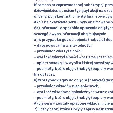
W ramach przeprowadzonej subskrypcji przydz
dziewięćdziesiąt osiem tysięcy) akcji na okaz
6) ceny, po jakiej instrumenty finansowe by
Akcje na okaziciela serii F były obejmowane p
6a) informacji o sposobie opłacenia objęty
szczegółowych informacji obejmujących:
a) w przypadku gdy do objęcia (nabycia) dos
− datę powstania wierzytelności,
− przedmiot wierzytelności,
− wartość wierzytelności wraz z załączeniem 
− opis transakcji, w wyniku której powstały w
− podmioty, które objęły (nabyły) papiery wa
Nie dotyczy.
b) w przypadku gdy do objęcia (nabycia) dos
− przedmiot wkładów niepieniężnych,
− wartość wkładów niepieniężnych wraz z za
− podmioty, które objęły (nabyły) papiery wa
Akcje serii F zostały opłacone wkładami pien
7) liczby osób, które złożyły zapisy na inst