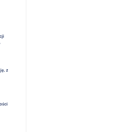
ji
6
ę, z
ości