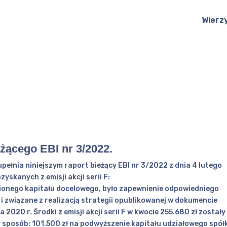
Wierz
eżącego EBI nr 3/2022.
upełnia niniejszym raport bieżący EBI nr 3/2022 z dnia 4 lutego
yskanych z emisji akcji serii F:
owionego kapitału docelowego, było zapewnienie odpowiedniego
i związane z realizacją strategii opublikowanej w dokumencie
 2020 r. Środki z emisji akcji serii F w kwocie 255.680 zł zostały
sposób: 101.500 zł na podwyższenie kapitału udziałowego spół