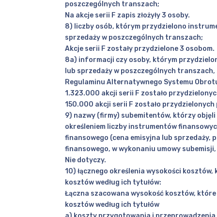
poszczególnych transzach;
Na akcje serii F zapis złożyły 3 osoby.
8) liczby osób, którym przydzielono instru
sprzedaży w poszczególnych transzach;
Akcje serii F zostały przydzielone 3 osobom.
8a) informacji czy osoby, którym przydziel
lub sprzedaży w poszczególnych transzach, 
Regulaminu Alternatywnego Systemu Obrot
1.323.000 akcji serii F zostało przydzielon
150.000 akcji serii F zostało przydzielonyc
9) nazwy (firmy) subemitentów, którzy obję
określeniem liczby instrumentów finansowych
finansowego (cena emisyjna lub sprzedaży, p
finansowego, w wykonaniu umowy subemisji, 
Nie dotyczy.
10) łącznego określenia wysokości kosztów, 
kosztów według ich tytułów:
Łączna szacowana wysokość kosztów, które z
kosztów według ich tytułów
a) koszty przygotowania i przeprowadzenia o