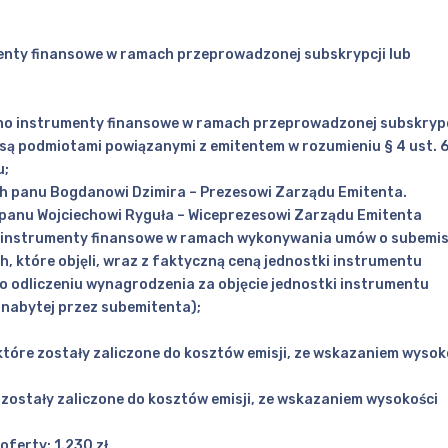
menty finansowe w ramach przeprowadzonej subskrypcji lub
ono instrumenty finansowe w ramach przeprowadzonej subskrypc
są podmiotami powiązanymi z emitentem w rozumieniu § 4 ust. 
u;
ych panu Bogdanowi Dzimira – Prezesowi Zarządu Emitenta.
h panu Wojciechowi Ryguła – Wiceprezesowi Zarządu Emitenta
li instrumenty finansowe w ramach wykonywania umów o subemisj
, które objęli, wraz z faktyczną ceną jednostki instrumentu
o odliczeniu wynagrodzenia za objęcie jednostki instrumentu
nabytej przez subemitenta);
które zostały zaliczone do kosztów emisji, ze wskazaniem wysok
ostały zaliczone do kosztów emisji, ze wskazaniem wysokości
ferty: 1.230 zł,