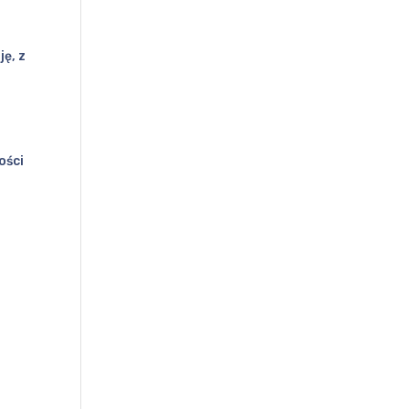
ę, z
ości