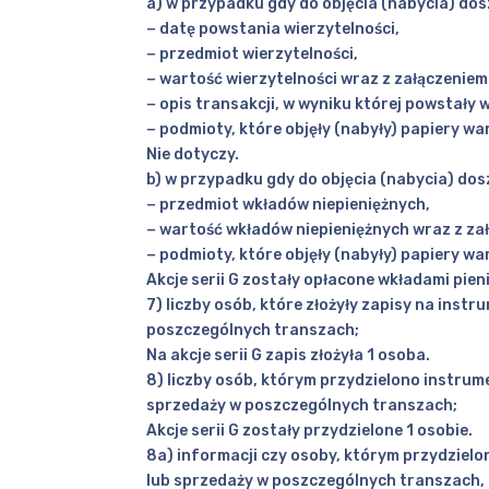
a) w przypadku gdy do objęcia (nabycia) dos
− datę powstania wierzytelności,
− przedmiot wierzytelności,
− wartość wierzytelności wraz z załączeniem 
− opis transakcji, w wyniku której powstały w
− podmioty, które objęły (nabyły) papiery wa
Nie dotyczy.
b) w przypadku gdy do objęcia (nabycia) dos
− przedmiot wkładów niepieniężnych,
− wartość wkładów niepieniężnych wraz z za
− podmioty, które objęły (nabyły) papiery wa
Akcje serii G zostały opłacone wkładami pien
7) liczby osób, które złożyły zapisy na inst
poszczególnych transzach;
Na akcje serii G zapis złożyła 1 osoba.
8) liczby osób, którym przydzielono instru
sprzedaży w poszczególnych transzach;
Akcje serii G zostały przydzielone 1 osobie.
8a) informacji czy osoby, którym przydziel
lub sprzedaży w poszczególnych transzach, 