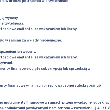
zło w drodze potrącenia wierzytelności:
jej wyceny,
ierzytelności,
rtościowe emitenta, ze wskazaniem ich liczby,
zło w zamian za wkłady niepieniężne:
łączeniem ich wyceny,
rtościowe emitenta, ze wskazaniem ich liczby;
iężnymi.
rumenty finansowe objęte subskrypcją lub sprzedażą w
menty finansowe w ramach przeprowadzonej subskrypcji lub
ono instrumenty finansowe w ramach przeprowadzonej subskrypc
są podmiotami powiązanymi z emitentem w rozumieniu § 4 ust. 