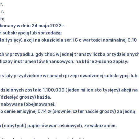
r.
r.
h;
dokonany w dniu 24 maja 2022 r.
h subskrypcją lub sprzedażą;
o tysięcy) akcji na okaziciela serii G o wartości nominalnej 0,10
h w przypadku, gdy choć w jednej transzy liczba przydzielonyc
liczby instrumentów finansowych, na które złożono zapisy;
zostały przydzielone w ramach przeprowadzonej subskrypcji lub
ielonych zostało 1.100.000 (jeden milion sto tysięcy) akcji na
 (dziesięć groszy) każda.
ły nabywane (obejmowane);
o cenie emisyjnej 0,14 zł (słownie: czternaście groszy) za jedną
ch (nabytych) papierów wartościowych, ze wskazaniem