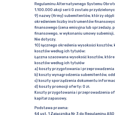
Regulaminu Alternatywnego Systemu Obrot
1.100.000 akcji serii G zostało przydzielon
9) nazwy (firmy) subemitentów, którzy obję
określeniem liczby instrumentów finansowych
finansowego (cena emisyjna lub sprzedaży, p
finansowego, w wykonaniu umowy subemisji, 
Nie dotyczy.
10) łącznego określenia wysokości kosztów, 
kosztów według ich tytułów:
Łączna szacowana wysokość kosztów, które z
kosztów według ich tytułów
a) koszty przygotowania i przeprowadzenia o
b) koszty wynagrodzenia subemitentów, oddzie
c) koszty sporządzenia dokumentu informac
d) koszty promocji oferty: 0 zł.
Koszty przygotowania i przeprowadzenia ofer
kapitał zapasowy.
Podstawa prawna:
§4 ust. 1 Załącznika Nr 3 do Regulaminu ASO