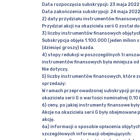
Data rozpoczęcia subskrypcji: 23 maja 2022 
Data zakończenia subskrypcji: 24 maja 2022 
2) daty przydziału instrumentów finansowyc
Przydział akcji na okaziciela serii G został 
3) liczby instrumentów finansowych objętyc
Subskrypcja objęła 1.100.000 (jeden milion st
(dziesięć groszy) każda.
4) stopy redukcji w poszczególnych transzac
instrumentów finansowych była mniejsza od 
Nie dotyczy.
5) liczby instrumentów finansowych, które 
sprzedaży;
W ramach przeprowadzonej subskrypcji przydz
okaziciela serii G o wartości nominalnej 0,10
6) ceny, po jakiej instrumenty finansowe by
Akcje na okaziciela serii G były obejmowane p
akcję.
6a) informacji o sposobie opłacenia objęty
szczegółowych informacji obejmujących: