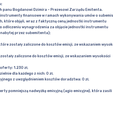
u;
ych panu Bogdanowi Dzimira – Prezesowi Zarządu Emitenta.
li instrumenty finansowe w ramach wykonywania umów o subemisj
, które objęli, wraz z faktyczną ceną jednostki instrumentu
o odliczeniu wynagrodzenia za objęcie jednostki instrumentu
nabytej przez subemitenta);
które zostały zaliczone do kosztów emisji, ze wskazaniem wysok
ostały zaliczone do kosztów emisji, ze wskazaniem wysokości
ferty: 1.230 zł,
lnie dla każdego z nich: 0 zł,
yjnego z uwzględnieniem kosztów doradztwa: 0 zł,
ty pomniejszą nadwyżkę emisyjną (agio emisyjne), która zasili