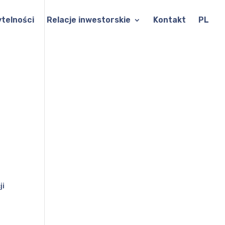
ytelności
Relacje inwestorskie
Kontakt
PL
ji