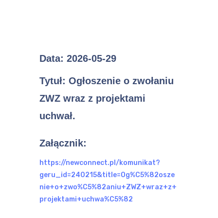
Data:
2026-05-29
Tytuł:
Ogłoszenie o zwołaniu
ZWZ wraz z projektami
uchwał.
Załącznik:
https://newconnect.pl/komunikat?
geru_id=240215&title=Og%C5%82osze
nie+o+zwo%C5%82aniu+ZWZ+wraz+z+
projektami+uchwa%C5%82