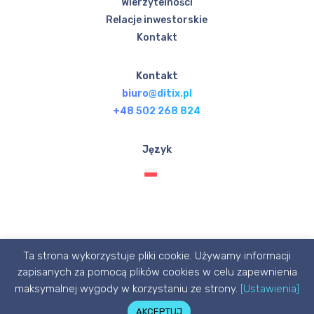
Wierzytelności
Relacje inwestorskie
Kontakt
Kontakt
biuro@ditix.pl
+48 502 268 824
Język
Ta strona wykorzystuje pliki cookie. Używamy informacji
© Ditix.pl 2020 designed with 💙 by P1X3L STUDIO
zapisanych za pomocą plików cookies w celu zapewnienia
maksymalnej wygody w korzystaniu ze strony.
[Ustawienia]
AKCEPTUJ