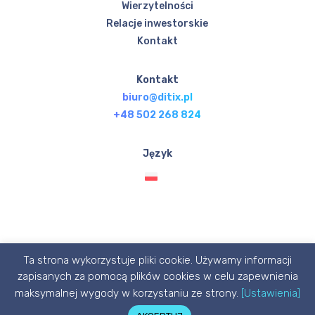
Wierzytelności
Relacje inwestorskie
Kontakt
Kontakt
biuro@ditix.pl
+48 502 268 824
Język
Ta strona wykorzystuje pliki cookie. Używamy informacji
© Ditix.pl 2020 designed with 💙 by P1X3L STUDIO
zapisanych za pomocą plików cookies w celu zapewnienia
maksymalnej wygody w korzystaniu ze strony.
[Ustawienia]