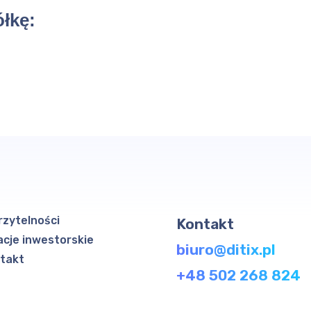
łkę:
rzytelności
Kontakt
acje inwestorskie
biuro@ditix.pl
takt
+48 502 268 824