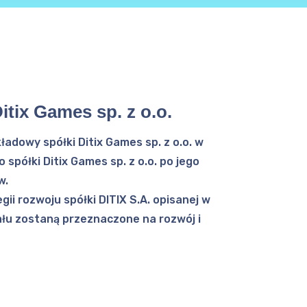
itix Games sp. z o.o.
ładowy spółki Ditix Games sp. z o.o. w
spółki Ditix Games sp. z o.o. po jego
w.
gii rozwoju spółki DITIX S.A. opisanej w
tału zostaną przeznaczone na rozwój i