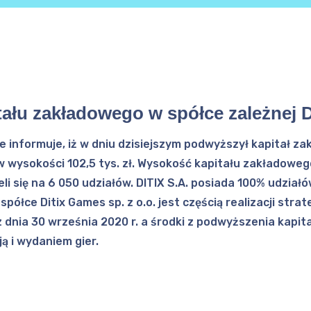
ału zakładowego w spółce zależnej D
e informuje, iż w dniu dzisiejszym podwyższył kapitał zak
wysokości 102,5 tys. zł. Wysokość kapitału zakładowego 
eli się na 6 050 udziałów. DITIX S.A. posiada 100% udziałó
łce Ditix Games sp. z o.o. jest częścią realizacji strate
z dnia 30 września 2020 r. a środki z podwyższenia kapi
ą i wydaniem gier.