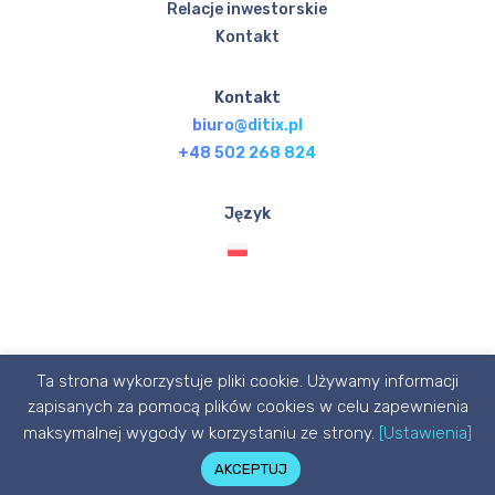
Relacje inwestorskie
Kontakt
Kontakt
biuro@ditix.pl
+48 502 268 824
Język
Ta strona wykorzystuje pliki cookie. Używamy informacji
© Ditix.pl 2020 designed with 💙 by P1X3L STUDIO
zapisanych za pomocą plików cookies w celu zapewnienia
maksymalnej wygody w korzystaniu ze strony.
[Ustawienia]
AKCEPTUJ