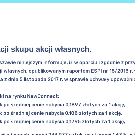
acji skupu akcji własnych.
szawie niniejszym informuje, iż w oparciu i zgodnie z pr
ji własnych, opublikowanym raportem ESPI nr 18/2018 r
 dnia 5 listopada 2017 r. w sprawie uchwały upoważnia
łki na rynku NewConnect:
 po średniej cenie nabycia 0,1897 złotych za 1 akcję,
 po średniej cenie nabycia 0,188 złotych za 1 akcję,
 po średniej cenie nabycia 0,1795 złotych za 1 akcję,
cji własnych wynosi 243.977 sztuk, co stanowi 1,63 % w