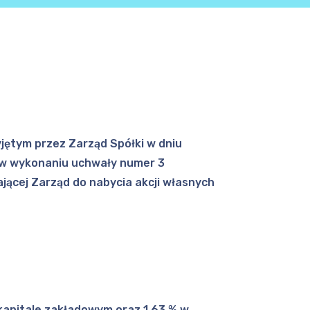
zyjętym przez Zarząd Spółki w dniu
. w wykonaniu uchwały numer 3
jącej Zarząd do nabycia akcji własnych
 kapitale zakładowym oraz 1,63 % w