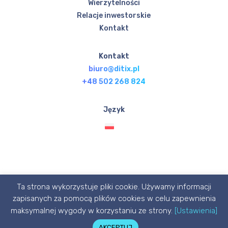
Wierzytelności
Relacje inwestorskie
Kontakt
Kontakt
biuro@ditix.pl
+48 502 268 824
Język
Ta strona wykorzystuje pliki cookie. Używamy informacji
© Ditix.pl 2020 designed with 💙 by P1X3L STUDIO
zapisanych za pomocą plików cookies w celu zapewnienia
maksymalnej wygody w korzystaniu ze strony.
[Ustawienia]
AKCEPTUJ