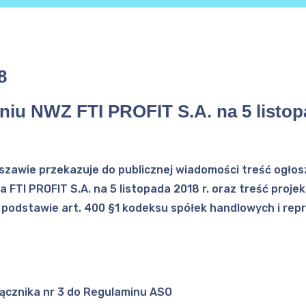
8
niu NWZ FTI PROFIT S.A. na 5 listopa
arszawie przekazuje do publicznej wiadomości treść ogło
TI PROFIT S.A. na 5 listopada 2018 r. oraz treść proj
a podstawie art. 400 §1 kodeksu spółek handlowych i re
łącznika nr 3 do Regulaminu ASO