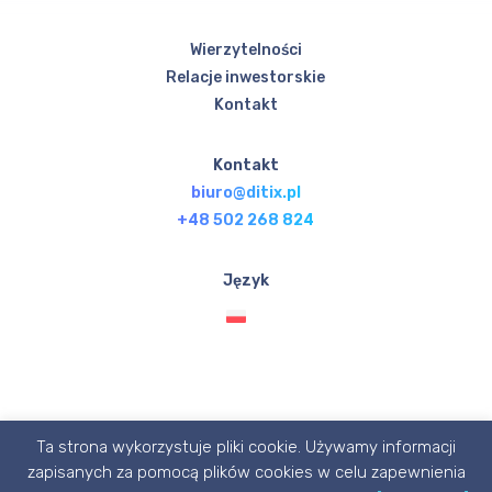
Wierzytelności
Relacje inwestorskie
Kontakt
Kontakt
biuro@ditix.pl
+48 502 268 824
Język
Ta strona wykorzystuje pliki cookie. Używamy informacji
© Ditix.pl 2020 designed with 💙 by P1X3L STUDIO
zapisanych za pomocą plików cookies w celu zapewnienia