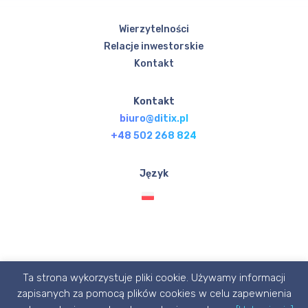
Wierzytelności
Relacje inwestorskie
Kontakt
Kontakt
biuro@ditix.pl
+48 502 268 824
Język
Ta strona wykorzystuje pliki cookie. Używamy informacji
© Ditix.pl 2020 designed with 💙 by P1X3L STUDIO
zapisanych za pomocą plików cookies w celu zapewnienia