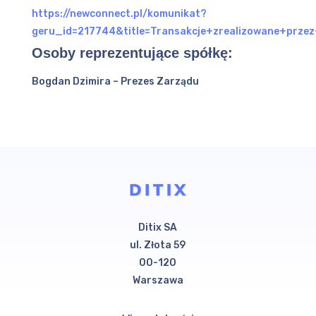
https://newconnect.pl/komunikat?
geru_id=217744&title=Transakcje+zrealizowane+p
Osoby reprezentujące spółkę:
Bogdan Dzimira – Prezes Zarządu
Ditix SA
ul. Złota 59
00-120
Warszawa