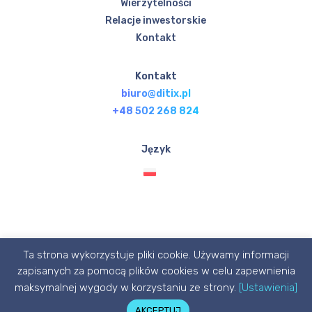
Wierzytelności
Relacje inwestorskie
Kontakt
Kontakt
biuro@ditix.pl
+48 502 268 824
Język
Ta strona wykorzystuje pliki cookie. Używamy informacji
© Ditix.pl 2020 designed with 💙 by P1X3L STUDIO
zapisanych za pomocą plików cookies w celu zapewnienia
maksymalnej wygody w korzystaniu ze strony.
[Ustawienia]
AKCEPTUJ